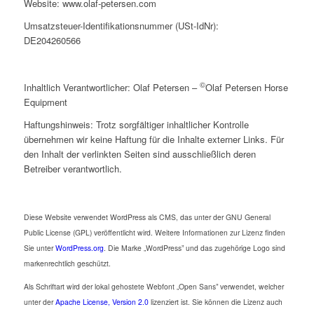
Website:
www.olaf-petersen.com
Umsatzsteuer-Identifikationsnummer (USt-IdNr):
DE204260566
©
Inhaltlich Verantwortlicher: Olaf Petersen –
Olaf Petersen Horse
Equipment
Haftungshinweis: Trotz sorgfältiger inhaltlicher Kontrolle
übernehmen wir keine Haftung für die Inhalte externer Links. Für
den Inhalt der verlinkten Seiten sind ausschließlich deren
Betreiber verantwortlich.
Diese Website verwendet WordPress als CMS, das unter der GNU General
Public License (GPL) veröffentlicht wird. Weitere Informationen zur Lizenz finden
Sie unter
WordPress.org
. Die Marke „WordPress” und das zugehörige Logo sind
markenrechtlich geschützt.
Als Schriftart wird der lokal gehostete Webfont „Open Sans” verwendet, welcher
unter der
Apache License, Version 2.0
lizenziert ist. Sie können die Lizenz auch