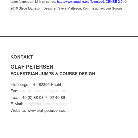
unter folgendem Link einsehen:
http://www.apache.org/licenses/LICENSE-2.0
. ©
2010 Steve Matteson, Designer: Steve Matteson, Kommissioniert von Google.
KONTAKT
OLAF PETERSEN
EQUESTRIAN JUMPS & COURSE DESIGN
Eichbergstr. 4 · 82396 Paehl
Fon:
+49 (0) 88 08 / 92 49 88
Fax:
+49 (0) 88 08 / 92 49 89
E-Mail:
info@olaf-petersen.com
Website:
www.olaf-petersen.com